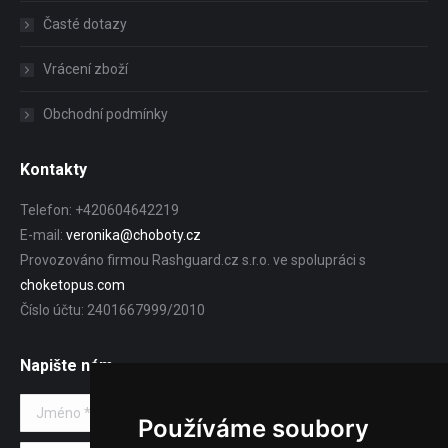
Časté dotazy
Vrácení zboží
Obchodní podmínky
Kontakty
Telefon: +420604642219
E-mail:
veronika@choboty.cz
Provozováno firmou Rashguard.cz s.r.o. ve spolupráci s
choketopus.com
Číslo účtu: 2401667999/2010
Napište nám
Jméno *
Používáme soubory